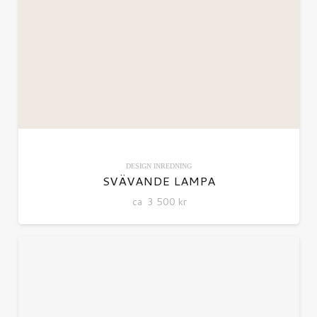
DESIGN
INREDNING
SVÄVANDE LAMPA
ca
3 500
kr