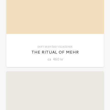
DOFT
HUDVÅRD
VÄLMÅENDE
THE RITUAL OF MEHR
ca
460
kr