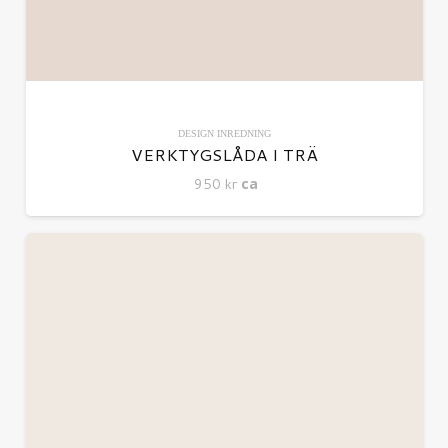
DESIGN
INREDNING
VERKTYGSLÅDA I TRÄ
950
kr
ca