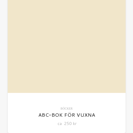
BÖCKER
ABC-BOK FÖR VUXNA
ca
250
kr