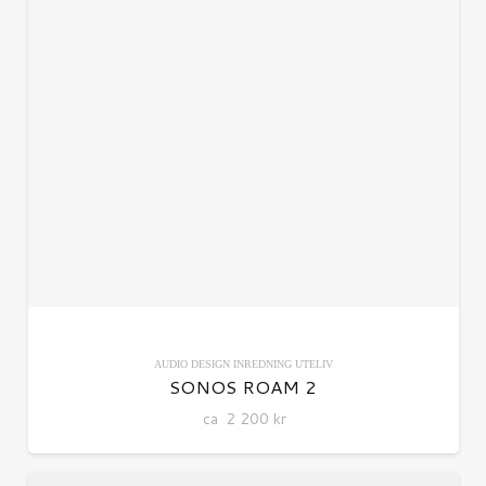
AUDIO
DESIGN
INREDNING
UTELIV
SONOS ROAM 2
ca
2 200
kr