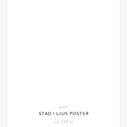
KONST
STAD I LJUS POSTER
ca
190
kr