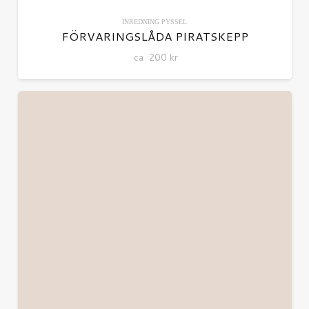
INREDNING
PYSSEL
FÖRVARINGSLÅDA PIRATSKEPP
ca
200
kr