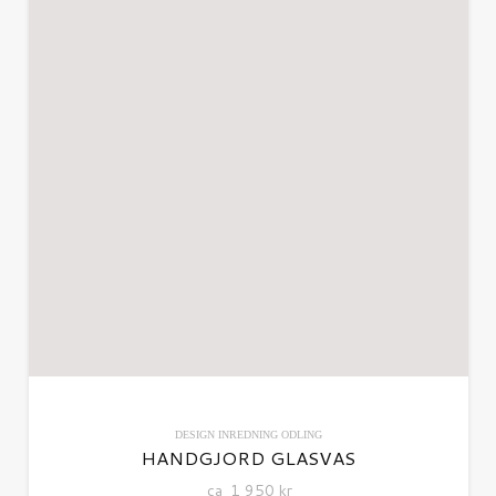
DESIGN
INREDNING
ODLING
HANDGJORD GLASVAS
ca
1 950
kr