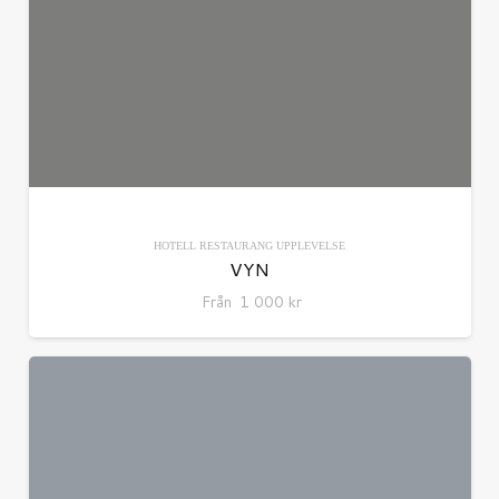
HOTELL
RESTAURANG
UPPLEVELSE
VYN
Från
1 000
kr