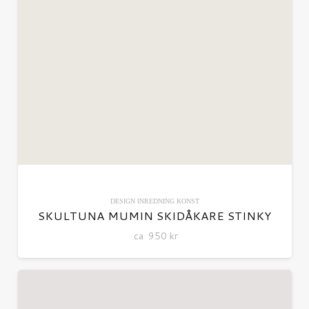
DESIGN
INREDNING
KONST
SKULTUNA MUMIN SKIDÅKARE STINKY
ca
950
kr