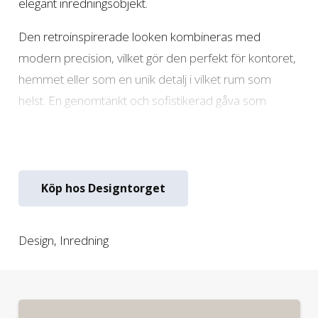
elegant inredningsobjekt.
Den retroinspirerade looken kombineras med
modern precision, vilket gör den perfekt för kontoret,
hemmet eller som en unik detalj i vilket rum som
helst. En genomtänkt och sofistikerad gåva som
förenar stil och funktion i en ikonisk design!
Visa mer
Köp hos Designtorget
Design
,
Inredning