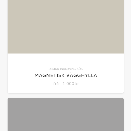
DESIGN
INREDNING
KÖK
MAGNETISK VÄGGHYLLA
från
1 000
kr