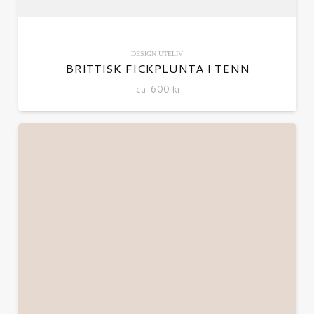
DESIGN
UTELIV
BRITTISK FICKPLUNTA I TENN
ca
600
kr