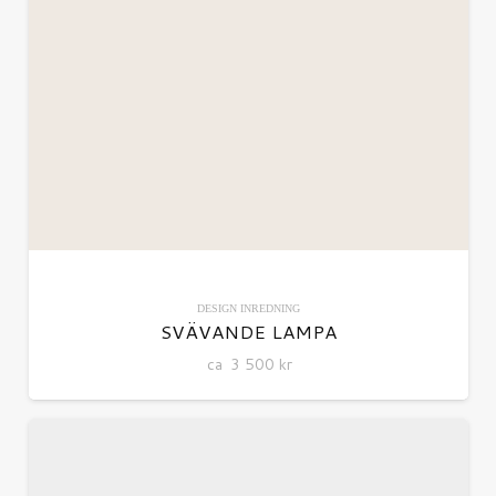
DESIGN
INREDNING
SVÄVANDE LAMPA
ca
3 500
kr