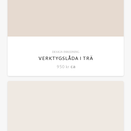
DESIGN
INREDNING
VERKTYGSLÅDA I TRÄ
950
kr
ca