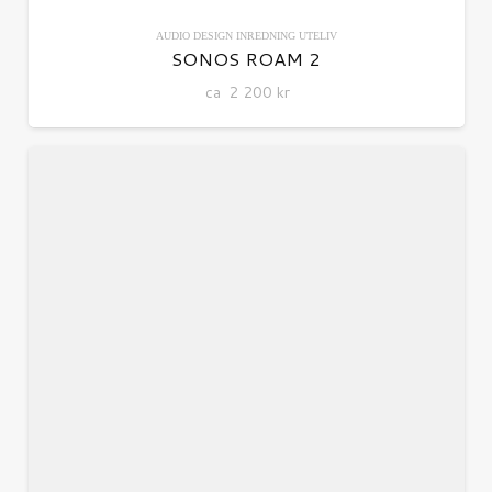
AUDIO
DESIGN
INREDNING
UTELIV
SONOS ROAM 2
ca
2 200
kr