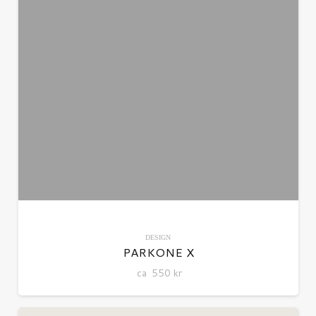
DESIGN
PARKONE X
ca
550
kr