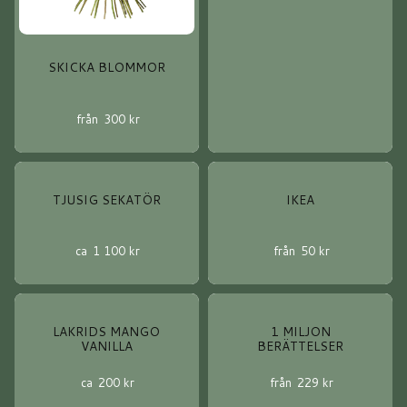
SKICKA BLOMMOR
från
300
kr
TJUSIG SEKATÖR
IKEA
ca
1 100
kr
från
50
kr
LAKRIDS MANGO
1 MILJON
VANILLA
BERÄTTELSER
ca
200
kr
från
229
kr