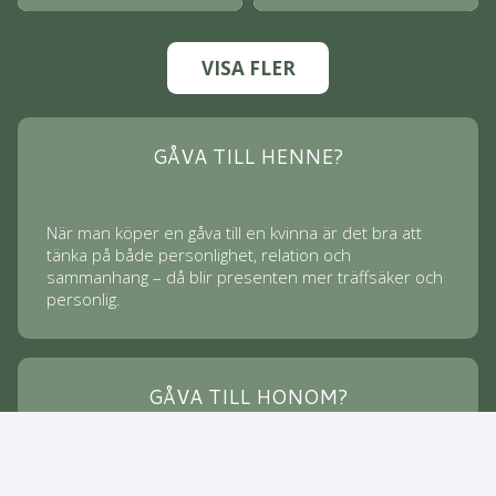
VISA FLER
GÅVA TILL HENNE?
När man köper en gåva till en kvinna är det bra att
tänka på både personlighet, relation och
sammanhang – då blir presenten mer träffsäker och
personlig.
GÅVA TILL HONOM?
keyb
Personlighet, relation och sammanhang är också
viktigt för män – men ofta uppskattar män när