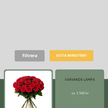
SISTA MINUTEN?
Filtrera
SVÄVANDE LAMPA
ca
3 500
kr