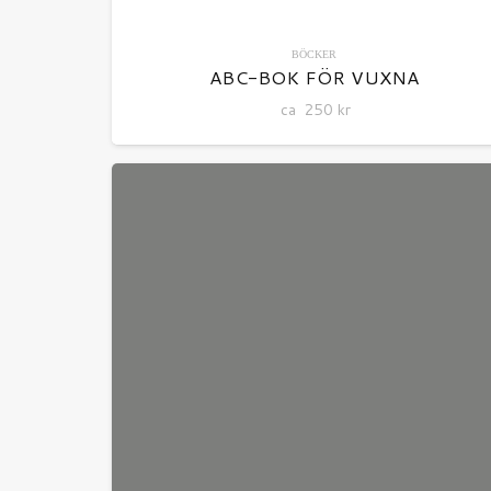
BÖCKER
ABC-BOK FÖR VUXNA
ca
250
kr