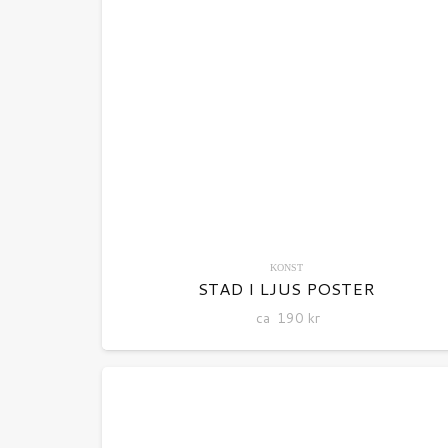
KONST
STAD I LJUS POSTER
ca
190
kr