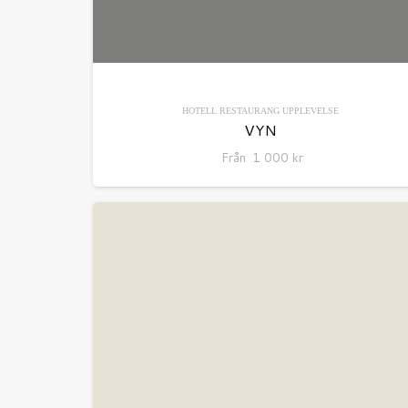
HOTELL
RESTAURANG
UPPLEVELSE
VYN
Från
1 000
kr