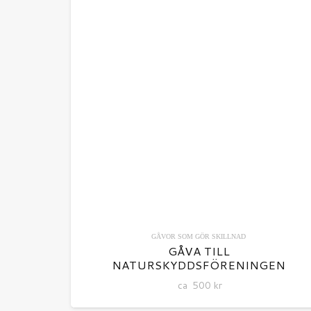
GÅVOR SOM GÖR SKILLNAD
GÅVA TILL
NATURSKYDDSFÖRENINGEN
ca
500
kr