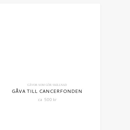
GÅVOR SOM GÖR SKILLNAD
GÅVA TILL CANCERFONDEN
ca
500
kr