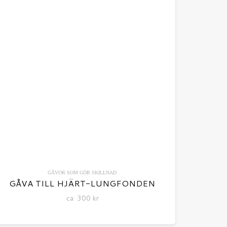
GÅVOR SOM GÖR SKILLNAD
GÅVA TILL HJÄRT-LUNGFONDEN
ca
300
kr