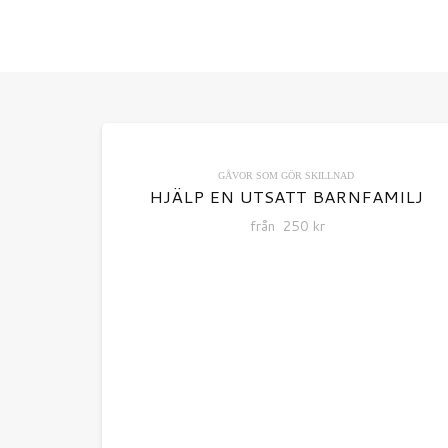
GÅVOR SOM GÖR SKILLNAD
HJÄLP EN UTSATT BARNFAMILJ
från
250
kr