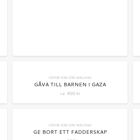
GÅVOR SOM GÖR SKILLNAD
GÅVA TILL BARNEN I GAZA
ca
400
kr
GÅVOR SOM GÖR SKILLNAD
GE BORT ETT FADDERSKAP