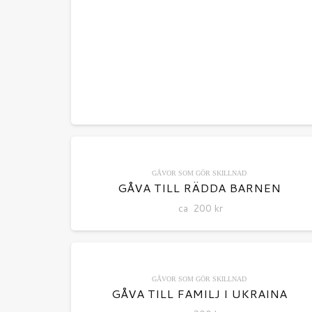
GÅVOR SOM GÖR SKILLNAD
GÅVA TILL RÄDDA BARNEN
ca
200
kr
GÅVOR SOM GÖR SKILLNAD
GÅVA TILL FAMILJ I UKRAINA