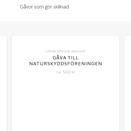
Gåvor som gör skillnad
GÅVOR SOM GÖR SKILLNAD
GÅVA TILL
NATURSKYDDSFÖRENINGEN
ca
500
kr