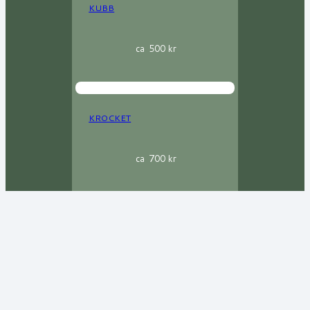
KUBB
ca
500
kr
KROCKET
ca
700
kr
BRITTISK FICKPLUNTA I
TENN
ca
600
kr