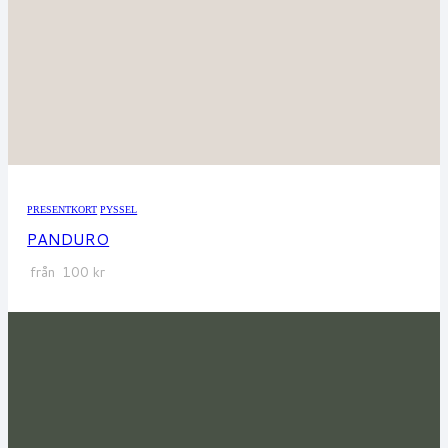
PRESENTKORT
PYSSEL
PANDURO
från
100
kr