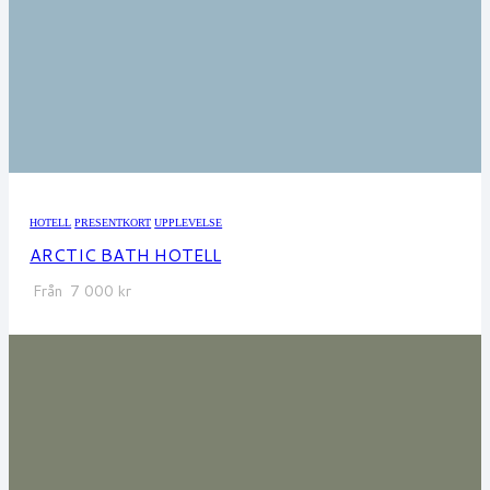
HOTELL
PRESENTKORT
UPPLEVELSE
ARCTIC BATH HOTELL
Från
7 000
kr