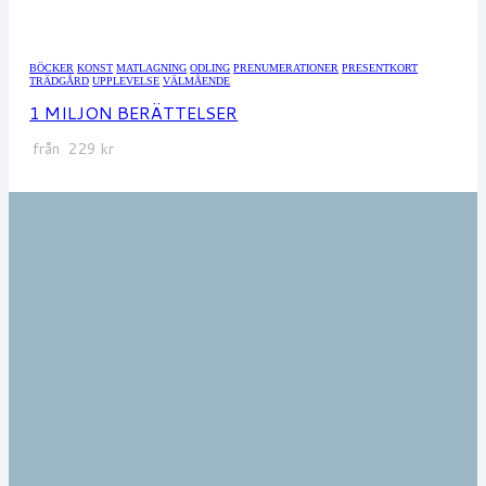
BÖCKER
KONST
MATLAGNING
ODLING
PRENUMERATIONER
PRESENTKORT
TRÄDGÅRD
UPPLEVELSE
VÄLMÅENDE
1 MILJON BERÄTTELSER
från
229
kr