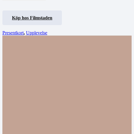
Köp hos Filmstaden
Presentkort
,
Upplevelse