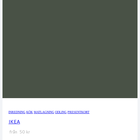
INREDNING
KÖK
MATLAGNING
ODLING
PRESENTKORT
IKEA
från
50
kr