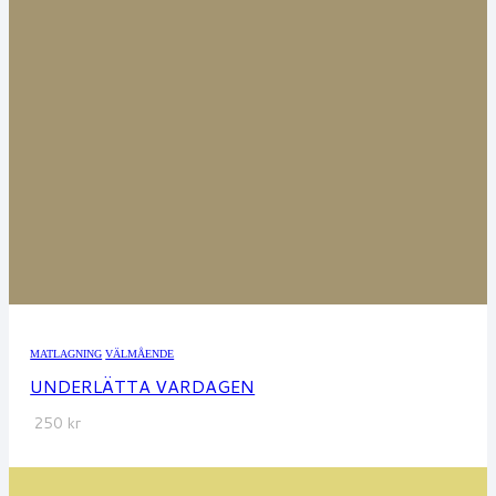
MATLAGNING
VÄLMÅENDE
UNDERLÄTTA VARDAGEN
250
kr