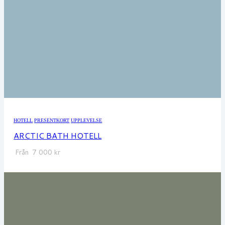
HOTELL
PRESENTKORT
UPPLEVELSE
ARCTIC BATH HOTELL
Från
7 000
kr