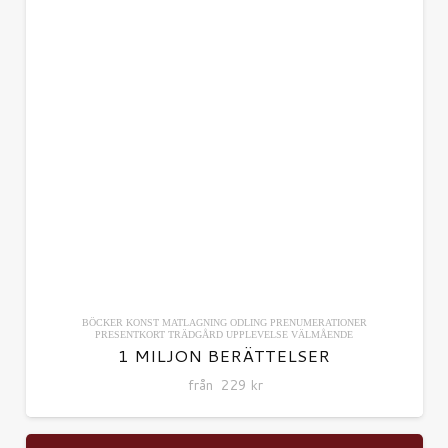
BÖCKER
KONST
MATLAGNING
ODLING
PRENUMERATIONER
PRESENTKORT
TRÄDGÅRD
UPPLEVELSE
VÄLMÅENDE
1 MILJON BERÄTTELSER
från
229
kr