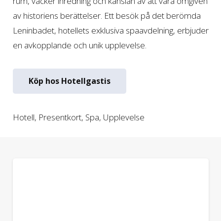
rum, vacker inredning och känslan av att vara omgiven
av historiens berättelser. Ett besök på det berömda
Leninbadet, hotellets exklusiva spaavdelning, erbjuder
en avkopplande och unik upplevelse.
Köp hos Hotellgastis
Hotell
,
Presentkort
,
Spa
,
Upplevelse