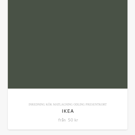
INREDNING
KÖK
MATLAGNING
ODLING
PRESENTKORT
IKEA
från
50
kr