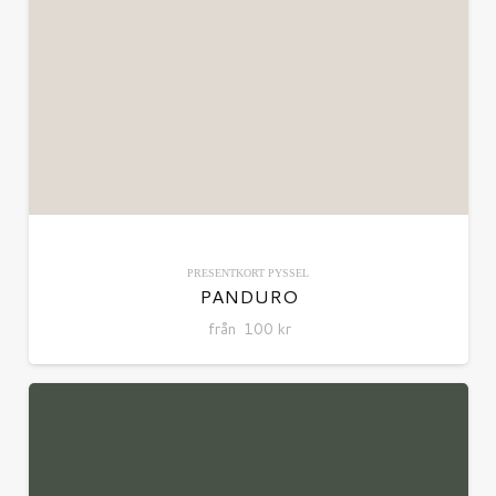
PRESENTKORT
PYSSEL
PANDURO
från
100
kr