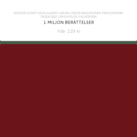
BÖCKER
KONST
MATLAGNING
ODLING
PRENUMERATIONER
PRESENTKORT
TRÄDGÅRD
UPPLEVELSE
VÄLMÅENDE
1 MILJON BERÄTTELSER
från
229
kr