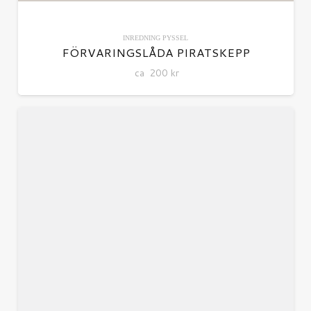
INREDNING
PYSSEL
FÖRVARINGSLÅDA PIRATSKEPP
ca
200
kr