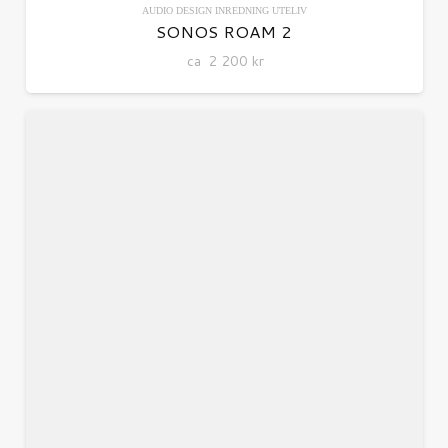
AUDIO
DESIGN
INREDNING
UTELIV
SONOS ROAM 2
ca
2 200
kr