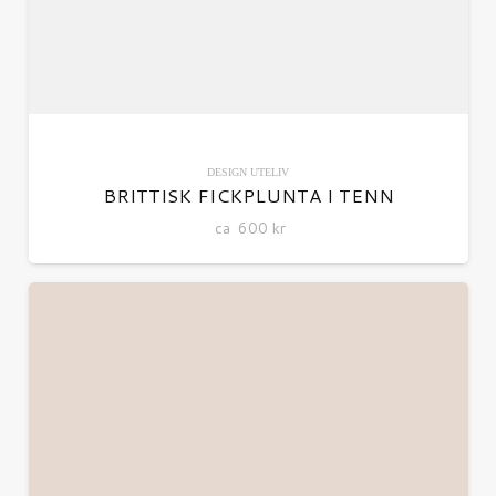
DESIGN
UTELIV
BRITTISK FICKPLUNTA I TENN
ca
600
kr