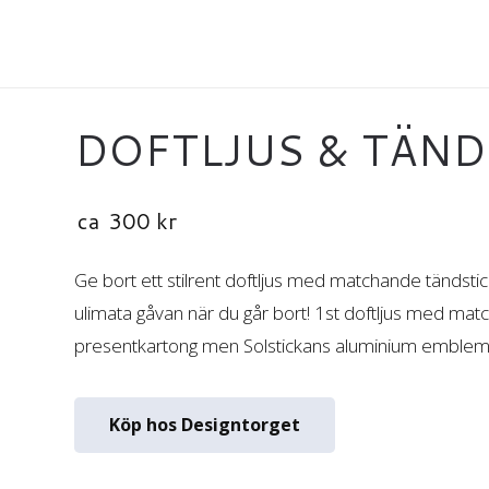
DOFTLJUS & TÄN
ca
300
kr
Ge bort ett stilrent doftljus med matchande tändsti
ulimata gåvan när du går bort! 1st doftljus med mat
presentkartong men Solstickans aluminium emblem
Köp hos Designtorget