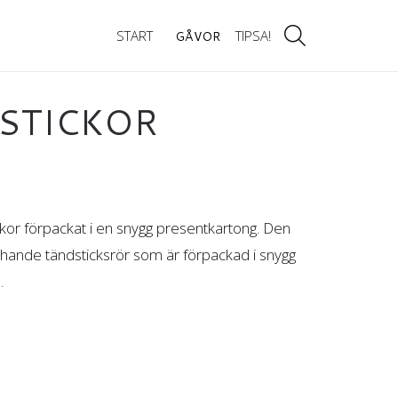
START
TIPSA!
GÅVOR
DSTICKOR
ckor förpackat i en snygg presentkartong. Den
chande tändsticksrör som är förpackad i snygg
.