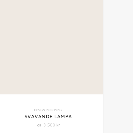
DESIGN
INREDNING
SVÄVANDE LAMPA
ca
3 500
kr