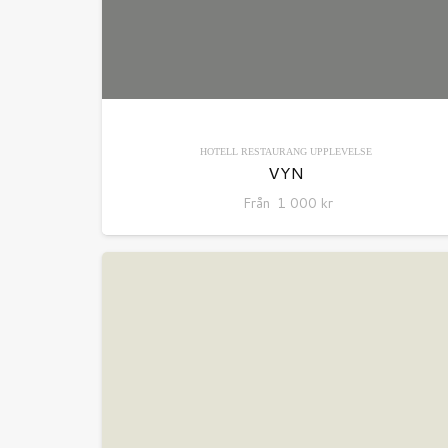
HOTELL
RESTAURANG
UPPLEVELSE
VYN
Från
1 000
kr