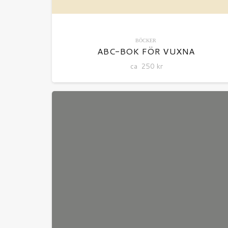
BÖCKER
ABC-BOK FÖR VUXNA
ca
250
kr