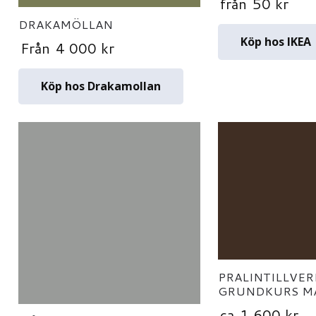
från
50
kr
DRAKAMÖLLAN
Köp hos IKEA
Från
4 000
kr
Köp hos Drakamollan
PRALINTILLVE
GRUNDKURS M
ca
1 600
kr