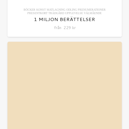
BÖCKER
KONST
MATLAGNING
ODLING
PRENUMERATIONER
PRESENTKORT
TRÄDGÅRD
UPPLEVELSE
VÄLMÅENDE
1 MILJON BERÄTTELSER
från
229
kr