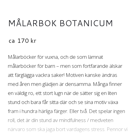
MÅLARBOK BOTANICUM
ca
170
kr
Målarböcker för vuxna, och de som lämnat
målarböcker för barn – men som fortfarande älskar
att färglägga vackra saker! Motiven kanske ändras
med åren men glädjen är densamma. Många finner
en väldig ro, ett stort lugn när de sätter sig en liten
stund och bara får sitta där och se sina motiv växa
fram i hundra härliga färger. Eller två. Det spelar ingen
roll, det är din stund av mindfulness / medveten
närvaro som ska jaga bort vardagens stress. Pennor vi