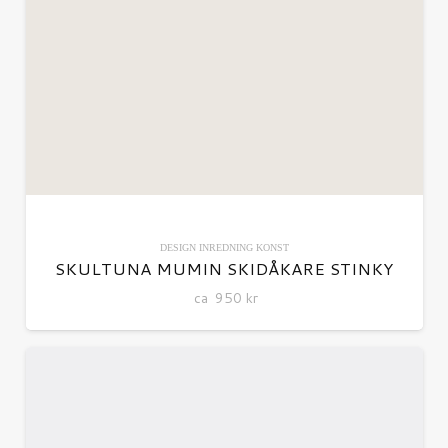
DESIGN
INREDNING
KONST
SKULTUNA MUMIN SKIDÅKARE STINKY
ca
950
kr