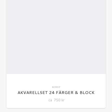
KONST
AKVARELLSET 24 FÄRGER & BLOCK
ca
750
kr