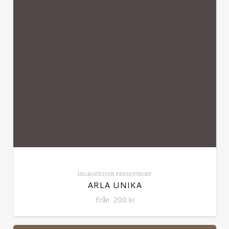
DELIKATESSER
PRESENTKORT
ARLA UNIKA
Från
200
kr