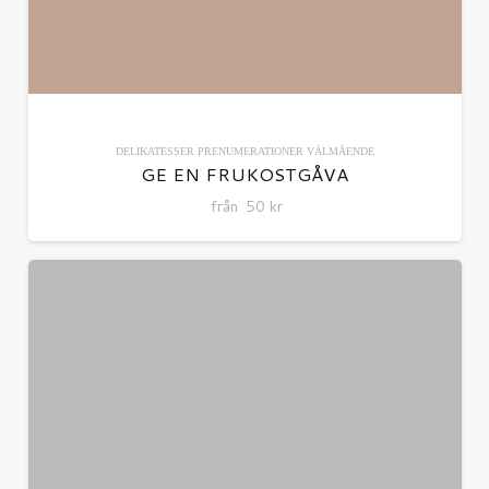
DELIKATESSER
PRENUMERATIONER
VÄLMÅENDE
GE EN FRUKOSTGÅVA
från
50
kr