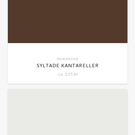
DELIKATESSER
SYLTADE KANTARELLER
ca
135
kr