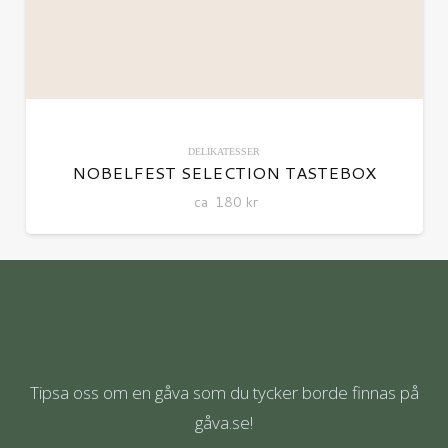
DELIKATESSER
NOBELFEST SELECTION TASTEBOX
ca
180
kr
Tipsa oss om en gåva som du tycker borde finnas på
gåva.se!