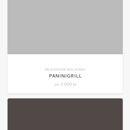
DELIKATESSER
MATLAGNING
PANINIGRILL
ca
2 000
kr