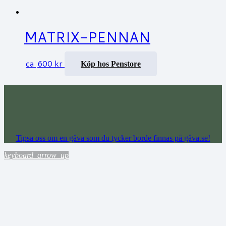
MATRIX-PENNAN
ca
600
kr
Köp hos Penstore
Tipsa oss om en gåva som du tycker borde finnas på gåva.se!
keyboard_arrow_up