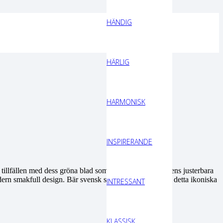
HÄNDIG
HÄRLIG
HARMONISK
INSPIRERANDE
 tillfällen med dess gröna blad som aldrig vissnar. Ringens justerbara
ern smakfull design. Bär svensk sommar året runt med detta ikoniska
INTRESSANT
KLASSISK