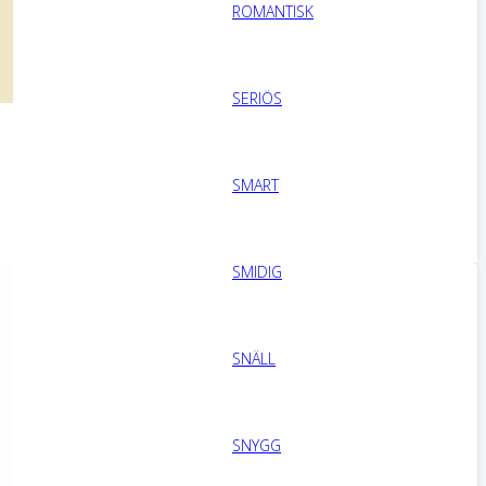
ROMANTISK
SERIÖS
SMART
SMIDIG
SNÄLL
SNYGG