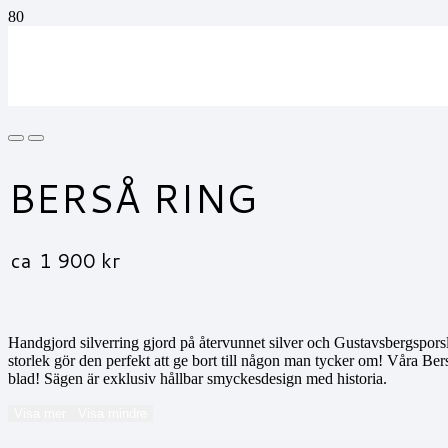
BERSÅ RING
ca
1 900
kr
Handgjord silverring gjord på återvunnet silver och Gustavsbergsporsli
storlek gör den perfekt att ge bort till någon man tycker om! Våra
blad! Sägen är exklusiv hållbar smyckesdesign med historia.
Visa mer
Visa mindre