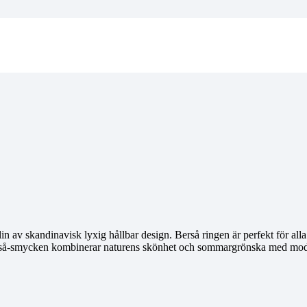
n av skandinavisk lyxig hållbar design. Berså ringen är perfekt för alla
 Berså-smycken kombinerar naturens skönhet och sommargrönska med mod