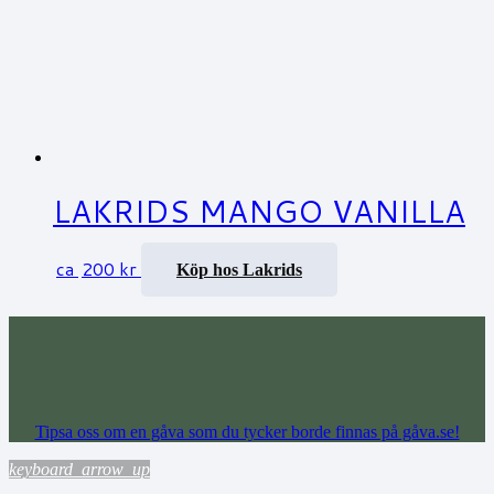
LAKRIDS MANGO VANILLA
ca
200
kr
Köp hos Lakrids
Tipsa oss om en gåva som du tycker borde finnas på gåva.se!
keyboard_arrow_up