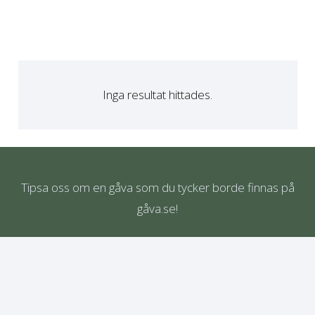
Inga resultat hittades.
Tipsa oss om en gåva som du tycker borde finnas på
gåva.se!