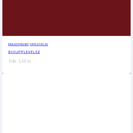
PRESENTKORT
UPPLEVELSE
BIOUPPLEVELSE
från
130
kr