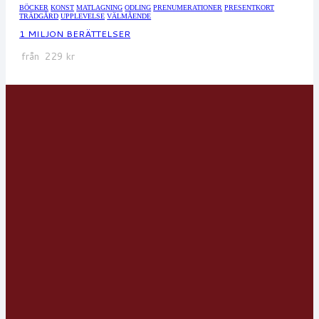
BÖCKER
KONST
MATLAGNING
ODLING
PRENUMERATIONER
PRESENTKORT
TRÄDGÅRD
UPPLEVELSE
VÄLMÅENDE
1 MILJON BERÄTTELSER
från
229
kr