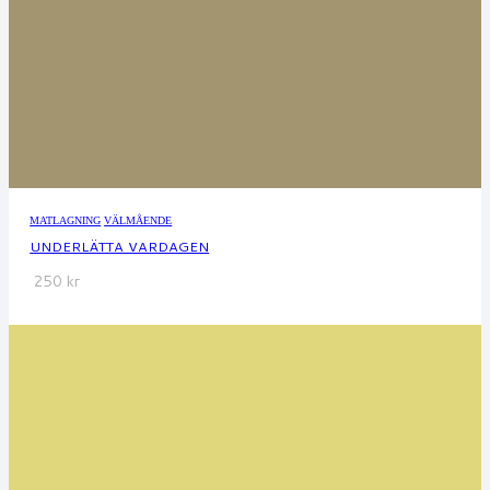
MATLAGNING
VÄLMÅENDE
UNDERLÄTTA VARDAGEN
250
kr